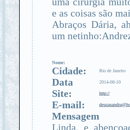
uma cirurgia muit
e as coisas são mai
Abraços Dária, a
um netinho:Andrez
Nome:
Cidade:
Rio de Janeiro
Data
2014-08-10
Site:
http://
E-mail:
deuzasandra@ho
Mensagem
Linda, e abençoa