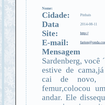
Nome:
Cidade:
Pinhais
Data
2014-08-11
Site:
http://
E-mail:
farion@onda.co
Mensagem
Sardenberg, você 
estive de cama,j
cai de novo,
femur,colocou um
andar. Ele disseq