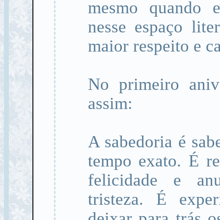
mesmo quando er
nesse espaço lite
maior respeito e c
No primeiro anive
assim:
A sabedoria é sab
tempo exato. É r
felicidade e a
tristeza. É expe
deixar para trás o