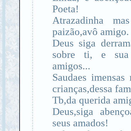
Poeta!
Atrazadinha ma
paizão,avô amigo.
Deus siga derram
sobre ti, e sua 
amigos...
Saudaes imensas 
crianças,dessa fam
Tb,da querida amig
Deus,siga abenço
seus amados!