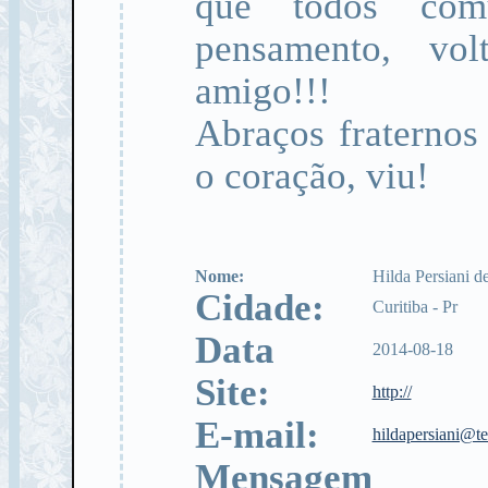
que todos co
pensamento, vol
amigo!!!
Abraços fraternos
o coração, viu!
Nome:
Hilda Persiani d
Cidade:
Curitiba - Pr
Data
2014-08-18
Site:
http://
E-mail:
hildapersiani@te
Mensagem