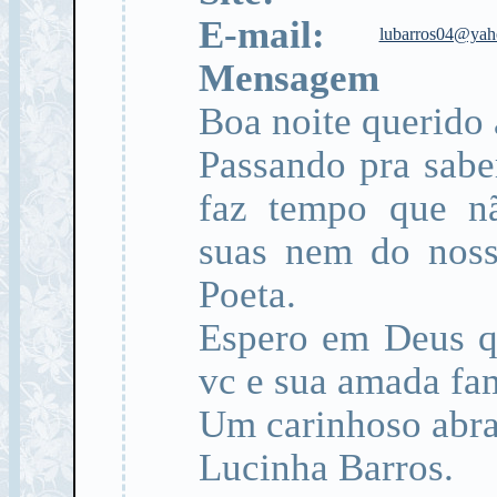
E-mail:
lubarros04@yah
Mensagem
Boa noite querido
Passando pra saber
faz tempo que nã
suas nem do noss
Poeta.
Espero em Deus q
vc e sua amada fam
Um carinhoso abra
Lucinha Barros.