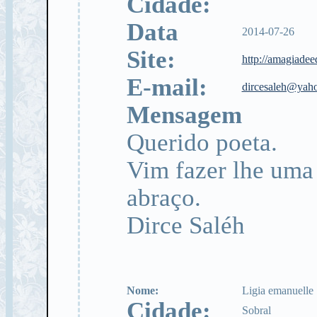
Cidade:
Data
2014-07-26
Site:
http://amagiade
E-mail:
dircesaleh@yah
Mensagem
Querido poeta.
Vim fazer lhe uma 
abraço.
Dirce Saléh
Nome:
Ligia emanuelle
Cidade:
Sobral