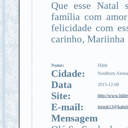
Que esse Natal s
família com amor
felicidade com es
carinho, Mariinha
Nome:
Hilde
Cidade:
Notdhorn Alema
Data
2015-12-08
Site:
http://www.hild
E-mail:
torusk13@kabel
Mensagem