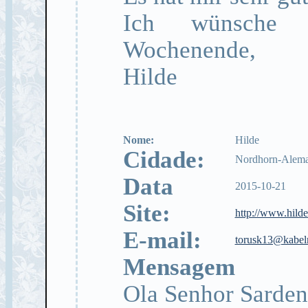
Ich wünsche 
Wochenende,
Hilde
Nome:
Hilde
Cidade:
Nordhorn-Alem
Data
2015-10-21
Site:
http://www.hild
E-mail:
torusk13@kabel
Mensagem
Ola Senhor Sarden