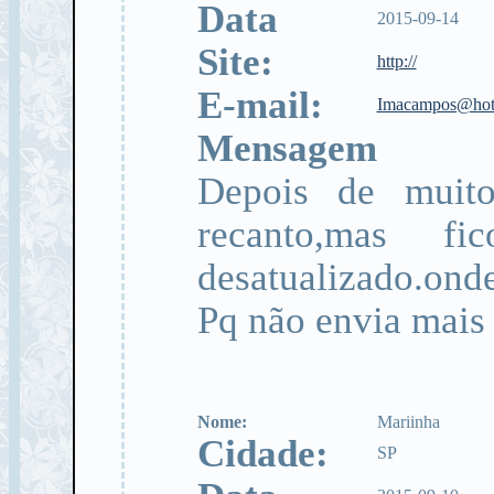
Data
2015-09-14
Site:
http://
E-mail:
Imacampos@hot
Mensagem
Depois de muit
recanto,mas fi
desatualizado.onde
Pq não envia mais
Nome:
Mariinha
Cidade:
SP