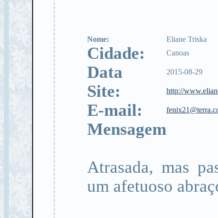
Nome:
Eliane Triska
Cidade:
Canoas
Data
2015-08-29
Site:
http://www.elian
E-mail:
fenix21@terra.c
Mensagem
Atrasada, mas pas
um afetuoso abraç