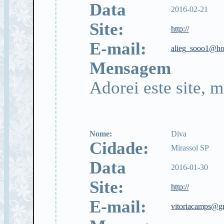
Data
2016-02-21
Site:
http://
E-mail:
alieg_sooo1@ho
Mensagem
Adorei este site, 
Nome:
Diva
Cidade:
Mirassol SP
Data
2016-01-30
Site:
http://
E-mail:
vitoriacamps@g