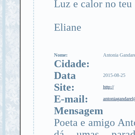
Luz e calor no te
Eliane
Nome:
Antonia Gandare
Cidade:
Data
2015-08-25
Site:
http://
E-mail:
antoniagandare
Mensagem
Poeta e amigo Ant
dá umas paradi