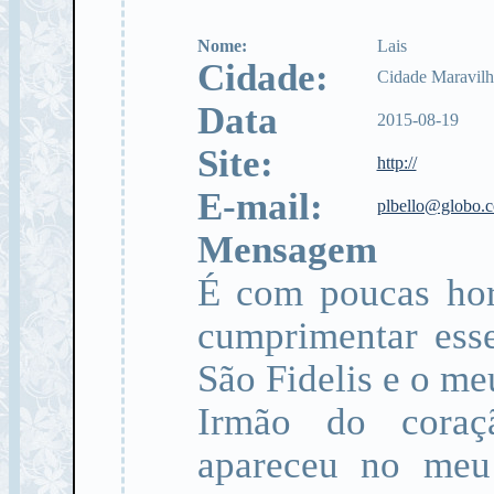
Nome:
Lais
Cidade:
Cidade Maravilh
Data
2015-08-19
Site:
http://
E-mail:
plbello@globo.
Mensagem
É com poucas hor
cumprimentar esse
São Fidelis e o me
Irmão do coraç
apareceu no meu