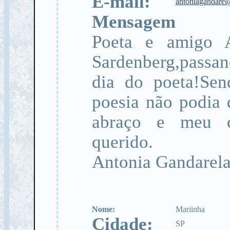
E-mail:
antoniagandare
Mensagem
Poeta e amigo 
Sardenberg,passan
dia do poeta!Se
poesia não podia 
abraço e meu c
querido.
Antonia Gandarela
Nome:
Mariinha
Cidade:
SP