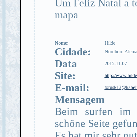
Um Feliz Natal a t
mapa
Nome:
Hilde
Cidade:
Nordhorn Alem
Data
2015-11-07
Site:
http://www.hild
E-mail:
torusk13@kabel
Mensagem
Beim surfen im I
schöne Seite gefu
Es hat mir sehr gut