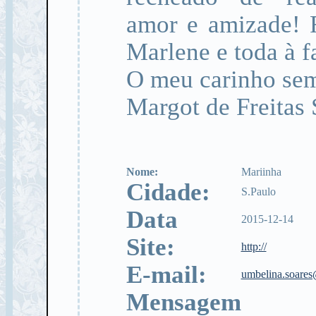
amor e amizade! 
Marlene e toda à f
O meu carinho se
Margot de Freitas 
Nome:
Mariinha
Cidade:
S.Paulo
Data
2015-12-14
Site:
http://
E-mail:
umbelina.soares
Mensagem