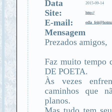
Data
2015-09-14
Site:
http://
E-mail:
edla_feit@hotma
Mensagem
Prezados amigos,
Faz muito tempo 
DE POETA.
Às vezes enfren
caminhos que n
planos.
Mas tudo tem seu