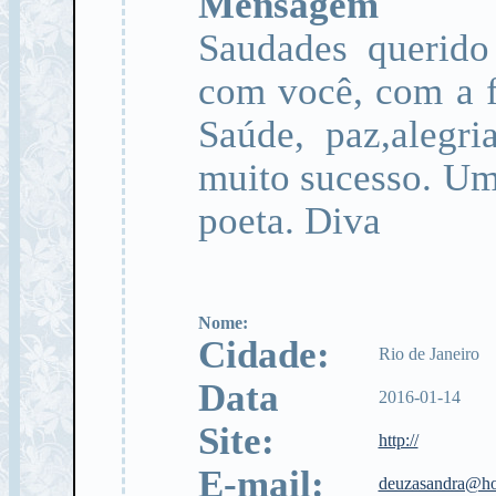
Mensagem
Saudades querido
com você, com a f
Saúde, paz,alegr
muito sucesso. Um
poeta. Diva
Nome:
Cidade:
Rio de Janeiro
Data
2016-01-14
Site:
http://
E-mail:
deuzasandra@ho