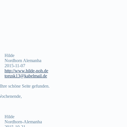
Hilde
Nordhorn Alemanha
2015-11-07
http://www.hilde-noh.de
torusk13@kabelmail.de
 Ihre schöne Seite gefunden.
Wochenende,
Hilde
Nordhorn-Alemanha
2015-10-21