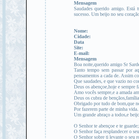
Mensagem
Saudades querido amigo. Está 
sucesso. Um beijo no seu coraçã
Nome:
Cidade:
Data
Site:
E-mail:
Mensagem
Boa noite,querido amigo Sr Sard
Tanto tempo sem passar por aq
pensamentos a cada de. Assim c
Que saudades, e que vazio no co
Deus os abençoe,hoje e sempre f
Amo vocês sempre,e a amada ami
Deus os cubra de bençãos,família
Obrigado por tudo de bom,que no
Por fazerem parte de minha vida.
Um grande abraço a todos,e beij
O Senhor te abençoe e te guarde;
O Senhor faça resplandecer o seu r
O Senhor sobre ti levante o seu ro