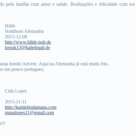
ado pela família com amor e saúde. Realizações e felicidade com ess
Hilde
Notdhorn Alemanha
2015-12-08
http://www.hilde-noh.de
torusk13@kabelmail.de
 uma bonito Advent .Aqui na Alemanha já está muito frio.
 so um pouco portugues.
Cida Lopes
2015-11-11
http://kantinhodamapa.com
mapalopes11@gmail.com
!!!