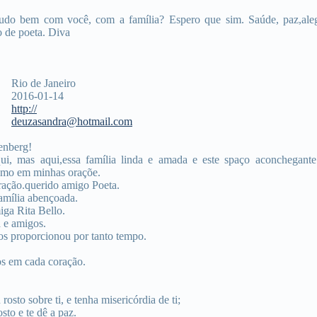
tudo bem com você, com a família? Espero que sim. Saúde, paz,al
o de poeta. Diva
Rio de Janeiro
2016-01-14
http://
deuzasandra@hotmail.com
enberg!
ui, mas aqui,essa família linda e amada e este spaço aconchegant
omo em minhas oraçõe.
ração.querido amigo Poeta.
amília abençoada.
ga Rita Bello.
 e amigos.
s proporcionou por tanto tempo.
os em cada coração.
osto sobre ti, e tenha misericórdia de ti;
sto e te dê a paz.