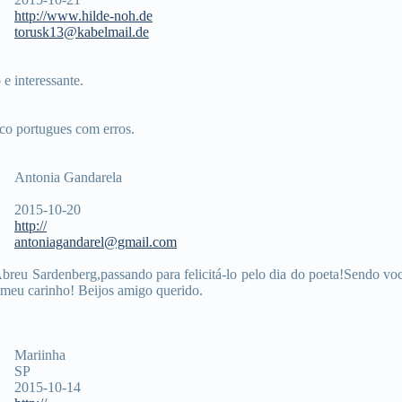
http://www.hilde-noh.de
torusk13@kabelmail.de
 e interessante.
co portugues com erros.
Antonia Gandarela
2015-10-20
http://
antoniagandarel@gmail.com
reu Sardenberg,passando para felicitá-lo pelo dia do poeta!Sendo vo
e meu carinho! Beijos amigo querido.
Mariinha
SP
2015-10-14