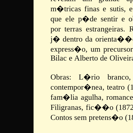
m�tricas finas e sutis, 
que ele p�de sentir e 
por terras estrangeiras
j� dentro da orienta��o 
express�o, um precursor
Bilac e Alberto de Oliveir
Obras: L�rio branco
contempor�nea, teatro (1
fam�lia agulha, romance 
Filigranas, fic��o (1872)
Contos sem pretens�o (18