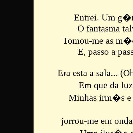
Entrei. Um g�n
O fantasma ta
Tomou-me as m�os
E, passo a pa
Era esta a sala... (
Em que da luz
Minhas irm�s e 
jorrou-me em onda