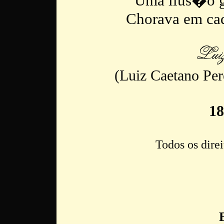
Uma ilus�o g
Chorava em cad
(Luiz Caetano Pe
18
Todos os direi