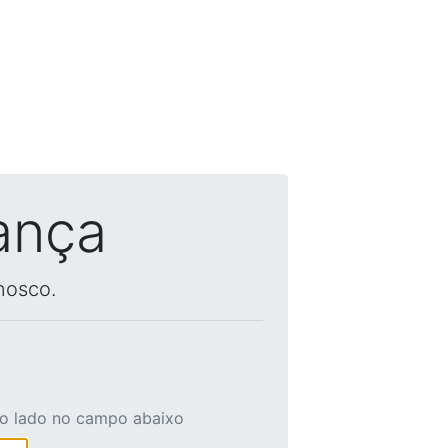
ança
nosco.
ao lado no campo abaixo