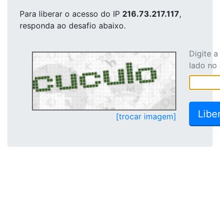
Para liberar o acesso
do IP
216.73.217.117
,
responda ao desafio abaixo.
Digite 
lado no
[trocar imagem]