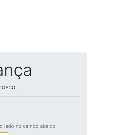
ança
nosco.
ao lado no campo abaixo