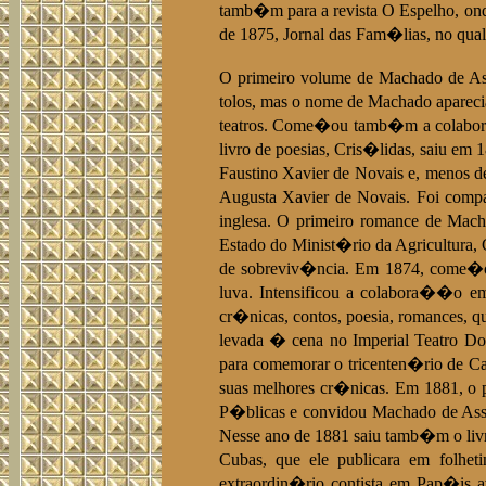
tamb�m para a revista O Espelho, ond
de 1875, Jornal das Fam�lias, no qual
O primeiro volume de Machado de Ass
tolos, mas o nome de Machado aparecia
teatros. Come�ou tamb�m a colaborar
livro de poesias, Cris�lidas, saiu e
Faustino Xavier de Novais e, menos 
Augusta Xavier de Novais. Foi compan
inglesa. O primeiro romance de Macha
Estado do Minist�rio da Agricultura, 
de sobreviv�ncia. Em 1874, come�ou
luva. Intensificou a colabora��o em
cr�nicas, contos, poesia, romances, q
levada � cena no Imperial Teatro Do
para comemorar o tricenten�rio de C
suas melhores cr�nicas. Em 1881, o p
P�blicas e convidou Machado de Assis
Nesse ano de 1881 saiu tamb�m o li
Cubas, que ele publicara em folhe
extraordin�rio contista em Pap�is a