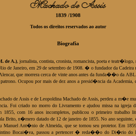
1839 /1908
Todos os direitos reservados ao autor
Biografia
. de A.)
, jornalista, contista, cronista, romancista, poeta e teatr�log
io de Janeiro, em 29 de setembro de 1908. � o fundador da Cadeira n.
lencar, que morrera cerca de vinte anos antes da funda��o da ABL,
 patrono. Ocupou por mais de dez anos a presid�ncia da Academia
chado de Assis e de Leopoldina Machado de Assis, perdeu a m�e mui
cia. Foi criado no morro do Livramento e ajudou missa na igreja 
 1855, com 16 anos incompletos, publicou o primeiro trabalho l
ula Brito, n�mero datado de 12 de janeiro de 1855. No ano seguinte,
u Manuel Ant�nio de Almeida, que se tornou seu protetor. Em 1859, 
uintino Bocai�va, passou a pertencer � reda��o do Di�rio do Ri