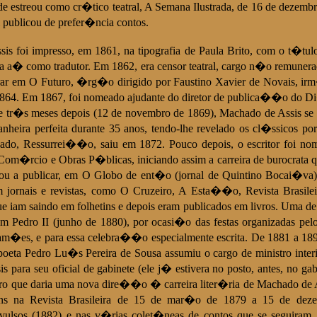
e estreou como cr�tico teatral, A Semana Ilustrada, de 16 de dezembr
 publicou de prefer�ncia contos.
is foi impresso, em 1861, na tipografia de Paula Brito, com o t�tu
 a� como tradutor. Em 1862, era censor teatral, cargo n�o remunerad
 em O Futuro, �rg�o dirigido por Faustino Xavier de Novais, irm�
m 1864. Em 1867, foi nomeado ajudante do diretor de publica��o do Di
de tr�s meses depois (12 de novembro de 1869), Machado de Assis se
heira perfeita durante 35 anos, tendo-lhe revelado os cl�ssicos p
do, Ressurrei��o, saiu em 1872. Pouco depois, o escritor foi nome
Com�rcio e Obras P�blicas, iniciando assim a carreira de burocrata qu
 a publicar, em O Globo de ent�o (jornal de Quintino Bocai�va)
 jornais e revistas, como O Cruzeiro, A Esta��o, Revista Brasileir
ue iam saindo em folhetins e depois eram publicados em livros. Uma de
m Pedro II (junho de 1880), por ocasi�o das festas organizadas pel
am�es, e para essa celebra��o especialmente escrita. De 1881 a 189
oeta Pedro Lu�s Pereira de Sousa assumiu o cargo de ministro inte
 para seu oficial de gabinete (ele j� estivera no posto, antes, no g
vro que daria uma nova dire��o � carreira liter�ria de Machado d
tins na Revista Brasileira de 15 de mar�o de 1879 a 15 de d
vulsos (1882) e nas v�rias colet�neas de contos que se seguiram.