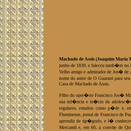
Machado de Assis (Joaquim Maria M
junho de 1839, e faleceu tamb�m no R
Velho amigo e admirador de Jos� de A
nome do autor de O Guarani para seu
Casa de Machado de Assis.
Filho do oper�rio Francisco Jos� Ma
sua inf�ncia e in�cio da adolesc�n
regulares, estudou como p�de e, em
Fluminense, jornal de Francisco de Pa
aprendiz de tip�grafo, e l� conhece
Mercantil e, em 60, a convite de Q