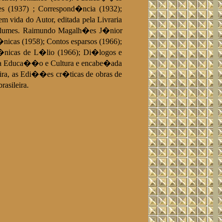
es (1937) ; Correspond�ncia (1932);
m vida do Autor, editada pela Livraria
 volumes. Raimundo Magalh�es J�nior
�nicas (1958); Contos esparsos (1966);
Cr�nicas de L�lio (1966); Di�logos e
o da Educa��o e Cultura e encabe�ada
eira, as Edi��es cr�ticas de obras de
asileira.