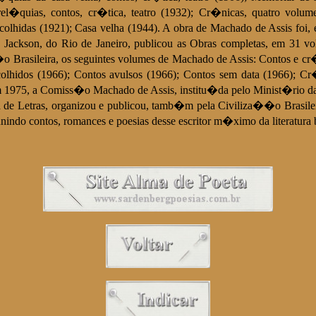
el�quias, contos, cr�tica, teatro (1932); Cr�nicas, quatro volum
olhidas (1921); Casa velha (1944). A obra de Machado de Assis foi, e
. Jackson, do Rio de Janeiro, publicou as Obras completas, em 31
o Brasileira, os seguintes volumes de Machado de Assis: Contos e cr
colhidos (1966); Contos avulsos (1966); Contos sem data (1966); 
Em 1975, a Comiss�o Machado de Assis, institu�da pelo Minist�ri
ra de Letras, organizou e publicou, tamb�m pela Civiliza��o Brasil
ndo contos, romances e poesias desse escritor m�ximo da literatura br