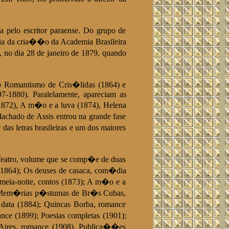
 pelo escritor paraense. Do grupo de
ia da cria��o da Academia Brasileira
 no dia 28 de janeiro de 1879, quando
 o Romantismo de Cris�lidas (1864) e
7-1880). Paralelamente, apareciam as
1872), A m�o e a luva (1874), Helena
achado de Assis entrou na grande fase
as letras brasileiras e um dos maiores
Teatro, volume que se comp�e de duas
 (1864); Os deuses de casaca, com�dia
 meia-noite, contos (1873); A m�o e a
8); Mem�rias p�stumas de Br�s Cubas,
 data (1884); Quincas Borba, romance
nce (1899); Poesias completas (1901);
 Aires, romance (1908). Publica��es