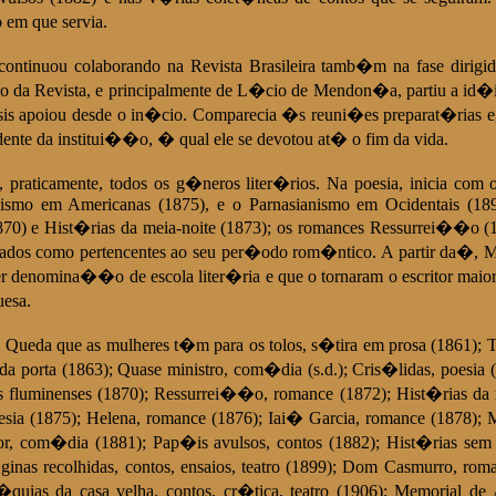
 em que servia.
tinuou colaborando na Revista Brasileira tamb�m na fase dirigida
�o da Revista, e principalmente de L�cio de Mendon�a, partiu a id�
sis apoiou desde o in�cio. Comparecia �s reuni�es preparat�rias e,
sidente da institui��o, � qual ele se devotou at� o fim da vida.
 praticamente, todos os g�neros liter�rios. Na poesia, inicia com
nismo em Americanas (1875), e o Parnasianismo em Ocidentais (189
870) e Hist�rias da meia-noite (1873); os romances Ressurrei��o (
rados como pertencentes ao seu per�odo rom�ntico. A partir da�, M
r denomina��o de escola liter�ria e que o tornaram o escritor maior d
uesa.
 Queda que as mulheres t�m para os tolos, s�tira em prosa (1861); 
 porta (1863); Quase ministro, com�dia (s.d.); Cris�lidas, poesia
os fluminenses (1870); Ressurrei��o, romance (1872); Hist�rias da
oesia (1875); Helena, romance (1876); Iai� Garcia, romance (187
r, com�dia (1881); Pap�is avulsos, contos (1882); Hist�rias sem
inas recolhidas, contos, ensaios, teatro (1899); Dom Casmurro, roma
uias da casa velha, contos, cr�tica, teatro (1906); Memorial de