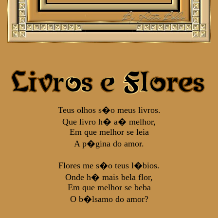
Teus olhos s�o meus livros.
Que livro h� a� melhor,
Em que melhor se leia
A p�gina do amor.
Flores me s�o teus l�bios.
Onde h� mais bela flor,
Em que melhor se beba
O b�lsamo do amor?