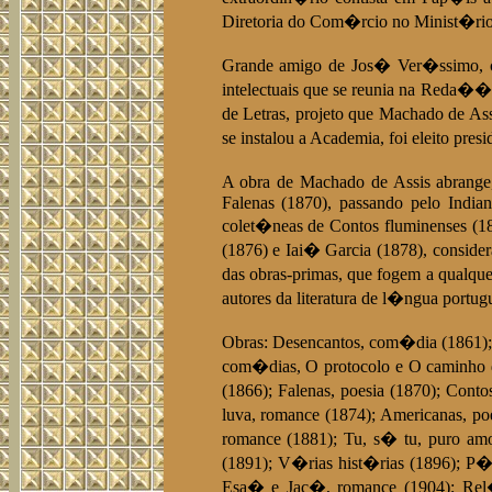
Diretoria do Com�rcio no Minist�rio
Grande amigo de Jos� Ver�ssimo, con
intelectuais que se reunia na Reda�
de Letras, projeto que Machado de As
se instalou a Academia, foi eleito pre
A obra de Machado de Assis abrange,
Falenas (1870), passando pelo India
colet�neas de Contos fluminenses (1
(1876) e Iai� Garcia (1878), conside
das obras-primas, que fogem a qualque
autores da literatura de l�ngua portug
Obras: Desencantos, com�dia (1861);
com�dias, O protocolo e O caminho da
(1866); Falenas, poesia (1870); Cont
luva, romance (1874); Americanas, p
romance (1881); Tu, s� tu, puro amo
(1891); V�rias hist�rias (1896); P�g
Esa� e Jac�, romance (1904); Rel�q