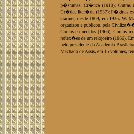
p�stumas: Cr�tica (1910); Outras r
Cr�tica liter�ria (1937); P�ginas esc
Garnier, desde 1869; em 1936, W. M
organizou e publicou, pela Civiliza��
Contos esquecidos (1966); Contos re
reflex�es de um relojoeiro (1966). 
pelo presidente da Academia Brasilei
Machado de Assis, em 15 volumes, reuni