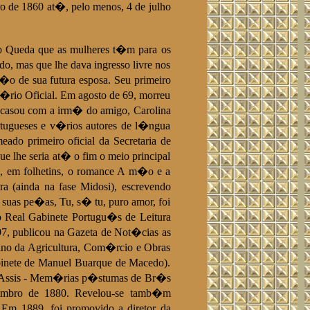
o de 1860 at�, pelo menos, 4 de julho
lo Queda que as mulheres t�m para os
o, mas que lhe dava ingresso livre nos
o de sua futura esposa. Seu primeiro
�rio Oficial. Em agosto de 69, morreu
 casou com a irm� do amigo, Carolina
ortugueses e v�rios autores de l�ngua
ado primeiro oficial da Secretaria de
e lhe seria at� o fim o meio principal
, em folhetins, o romance A m�o e a
a (ainda na fase Midosi), escrevendo
 suas pe�as, Tu, s� tu, puro amor, foi
o Real Gabinete Portugu�s de Leitura
7, publicou na Gazeta de Not�cias as
rino da Agricultura, Com�rcio e Obras
abinete de Manuel Buarque de Macedo).
e Assis - Mem�rias p�stumas de Br�s
ezembro de 1880. Revelou-se tamb�m
 Em 1889, foi promovido a diretor da