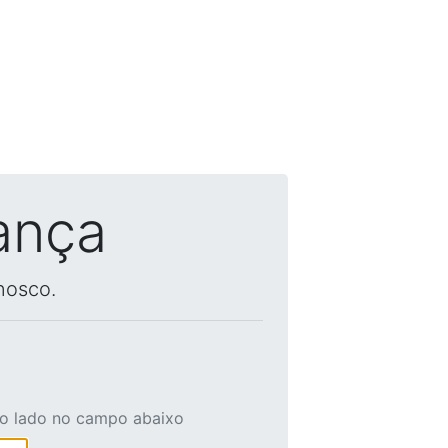
ança
nosco.
ao lado no campo abaixo