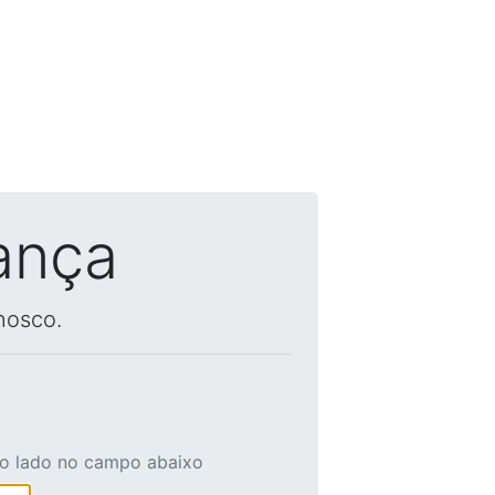
ança
nosco.
ao lado no campo abaixo