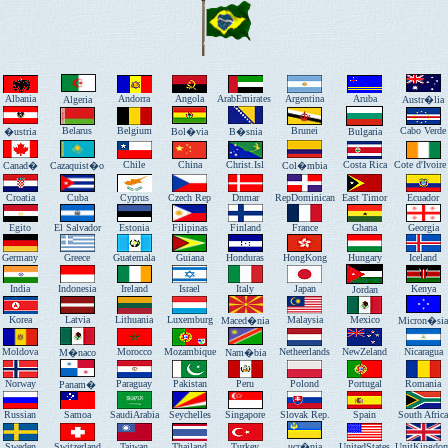
Albania
Andorra
Angola
ArabEmirates
Argentina
Aruba
Algeria
Austr�lia
Belarus
Belgium
Brunei
Cabo Verde
�ustria
Bol�via
B�snia
Bulgaria
Chile
China
Christ.Isl
Costa Rica
Cote d'Ivoire
Canad�
Cazaquist�o
Col�mbia
Croatia
Cuba
Cyprus
Czech Rep
Dnmar
RepDominican
East Timor
Ecuador
Egito
El Salvador
Estonia
Filipinas
Finland
France
Ghana
Georgia
Germany
Greece
Guatemala
Guiana
Honduras
HongKong
Hungary
Iceland
India
Indonesia
Ireland
Israel
Italy
Japan
Kenya
Jordan
Korea
Latvia
Lithuania
Luxemburg
Malaysia
Mexico
Maced�nia
Micron�sia
Moldova
Morocco
Mozambique
Netheerlands
NewZeland
Nicaragua
M�naco
Nam�bia
Norway
Paraguay
Pakistan
Peru
Polond
Portugal
Romania
Panam�
Russian
Samoa
SaudiArabia
Seychelles
Singapore
Slovak Rep.
Spain
South Africa
Sweden
Switzerland
Taiwan
Thailand
Turkey
ucr�nia
UnitedStates
UnitKingdo