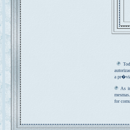
Todo
autoriza
a pr�vi
As im
mesmas.
for comu