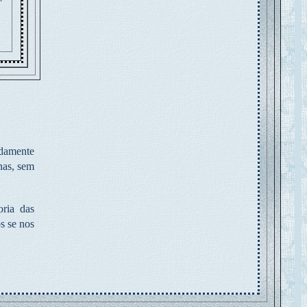
damente
nas, sem
ria das
 se nos