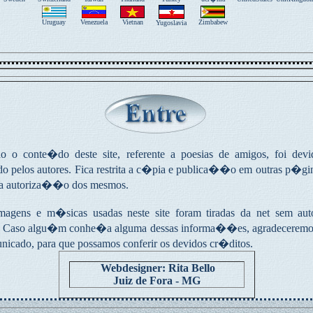
Uruguay
Venezuela
Vietnan
Zimbabew
Yugoslavia
 o conte�do deste site, referente a poesias de amigos, foi devi
do pelos autores. Fica restrita a c�pia e publica��o em outras p�gi
a autoriza��o dos mesmos.
agens e m�sicas usadas neste site foram tiradas da net sem auto
 Caso algu�m conhe�a alguma dessas informa��es, agradeceremos
nicado, para que possamos conferir os devidos cr�ditos.
Webdesigner: Rita Bello
Juiz de Fora - MG